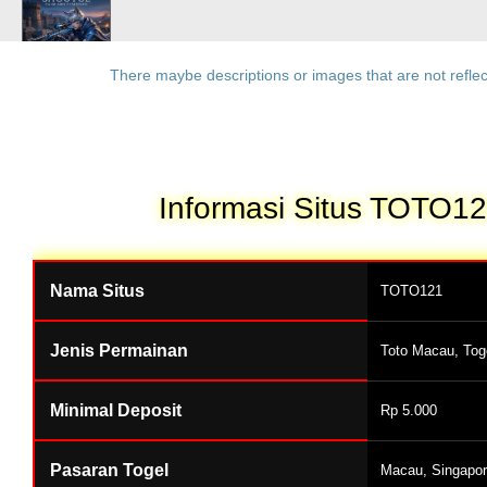
There maybe descriptions or images that are not reflec
Informasi Situs TOTO12
Nama Situs
TOTO121
Jenis Permainan
Toto Macau, Toge
Minimal Deposit
Rp 5.000
Pasaran Togel
Macau, Singapo