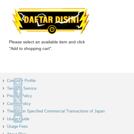
Please select an available item and click
"Add to shopping cart".
Company Profile
Terms of Service
Facebook
Privacy Policy
X
Cookie Policy
Instagram
The Act on Specified Commercial Transactions of Japan
Discord
Usage Guide
Usage Fees