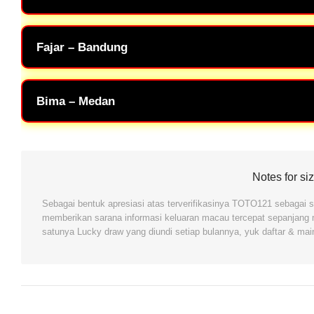
Yang saya suka dari TOTO121 adalah link alternatifnya selalu terse
Fajar – Bandung
Interface situsnya nyaman digunakan dan informasi pasaran sangat j
terpercaya.
Bima – Medan
Customer service TOTO121 sangat cepat merespon jika ada kendal
Notes for si
Sebagai bentuk apresiasi atas terverifikasinya TOTO121 sebagai 
memberikan sarana informasi keluaran macau tercepat sepanjang
satunya Lucky draw yang diundi setiap bulannya, yuk daftar & m