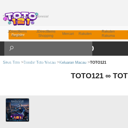
"TOTO121 | Buy from Indonesia!
JDirectItems
JDirectItems
Rakuten
Mercari
Rakuten
Register
Auction
Shopping
Rakuma
Login
Situs Toto
Bandar Toto Macau
Keluaran Macau
TOTO121
English
TOTO121 ∞ TOTO
First Time User?
Inquiry / FAQ
Campaign