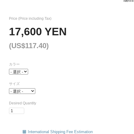
item!
Price (Price including Tax)
17,600 YEN
(US$117.40)
カラー
サイズ
Desired Quantity
International Shipping Fee Estimation